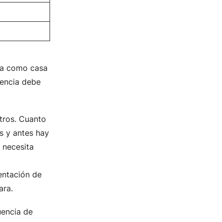
usa como casa
cuencia debe
itros. Cuanto
s y antes hay
 necesita
entación de
ara.
uencia de