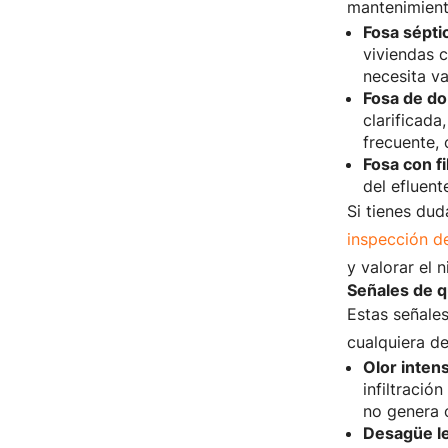
mantenimient
Fosa sépti
viviendas 
necesita v
Fosa de do
clarificada
frecuente,
Fosa con fi
del efluent
Si tienes dud
inspección d
y valorar el 
Señales de q
Estas señales
cualquiera de
Olor intens
infiltració
no genera o
Desagüe le