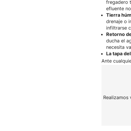
fregadero t
efluente no
Tierra hú
drenaje o i
infiltrarse
Retorno de
ducha el a
necesita v
La tapa de
Ante cualqui
Realizamos v