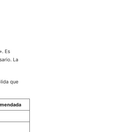
». Es
sario. La
ólida que
comendada