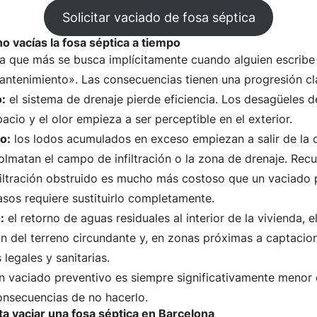
Solicitar vaciado de fosa séptica
o vacías la fosa séptica a tiempo
ta que más se busca implícitamente cuando alguien escribe
antenimiento». Las consecuencias tienen una progresión cl
o:
el sistema de drenaje pierde eficiencia. Los desagüeles d
cio y el olor empieza a ser perceptible en el exterior.
o:
los lodos acumulados en exceso empiezan a salir de la
olmatan el campo de infiltración o la zona de drenaje. Rec
iltración obstruido es mucho más costoso que un vaciado 
sos requiere sustituirlo completamente.
:
el retorno de aguas residuales al interior de la vivienda, e
n del terreno circundante y, en zonas próximas a captacio
 legales y sanitarias.
un vaciado preventivo es siempre significativamente menor 
onsecuencias de no hacerlo.
a vaciar una fosa séptica en Barcelona