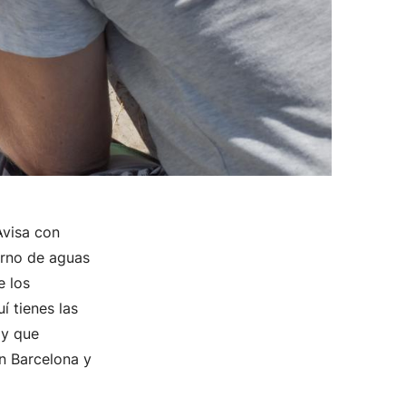
Avisa con
torno de aguas
e los
í tienes las
ay que
n Barcelona y