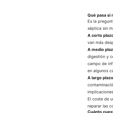
Qué pasa si n
Es la pregun
séptica sin m
A corto plaz
van más despa
A medio plaz
digestión y c
campo de inf
en algunos ca
A largo plazo
contaminació
implicaciones
El coste de 
reparar las c
Cuánto cuest