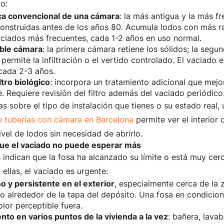
o:
ca convencional de una cámara
: la más antigua y la más f
construidas antes de los años 80. Acumula lodos con más r
aciados más frecuentes, cada 1-2 años en uso normal.
ble cámara
: la primera cámara retiene los sólidos; la segu
, permite la infiltración o el vertido controlado. El vaciado
 cada 2-3 años.
ltro biológico
: incorpora un tratamiento adicional que mejo
e. Requiere revisión del filtro además del vaciado periódico
as sobre el tipo de instalación que tienes o su estado real,
e tuberías con cámara en Barcelona
permite ver el interior 
nivel de lodos sin necesidad de abrirlo.
ue el vaciado no puede esperar más
 indican que la fosa ha alcanzado su límite o está muy cer
 ellas, el vaciado es urgente:
o y persistente en el exterior
, especialmente cerca de la 
n o alrededor de la tapa del depósito. Una fosa en condicio
lor perceptible fuera.
nto en varios puntos de la vivienda a la vez
: bañera, lava