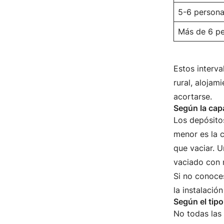
5-6 person
Más de 6 p
Estos interva
rural, alojam
acortarse.
Según la cap
Los depósitos
menor es la c
que vaciar. U
vaciado con 
Si no conoce
la instalació
Según el tipo
No todas las 