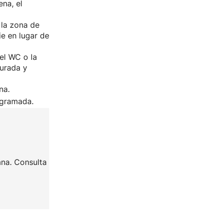
ena, el
 la zona de
cie en lugar de
 el WC o la
turada y
na.
ogramada.
ana. Consulta