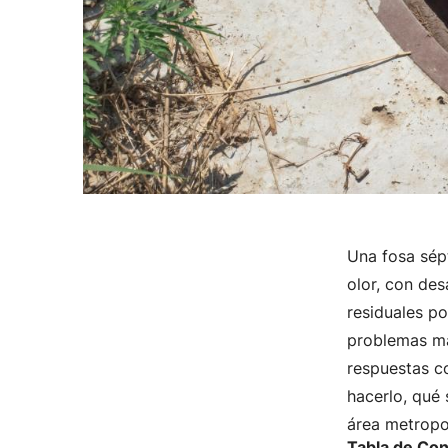
Una fosa sépt
olor, con des
residuales po
problemas más
respuestas c
hacerlo, qué
área metropo
Tabla de Co