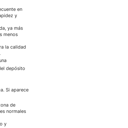
recuente en
apidez y
nda, ya más
 es menos
ra la calidad
.
 una
del depósito
ca. Si aparece
zona de
nes normales
bo y