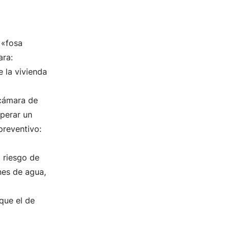
 «fosa
ara:
e la vivienda
 cámara de
uperar un
preventivo:
l riesgo de
nes de agua,
que el de